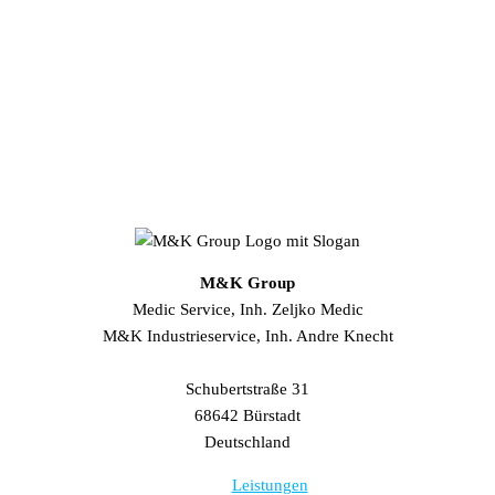
Die digitale Transformation im Industriesektor schreitet weiter
voran – mit intelligenten Überwachungssystemen, die
Betriebssicherheit und Effizienz auf ein neues Level heben.
Die M&K Group hat
Erfolgreiche Implementierung: 51 Werke setzen auf Monitron
CBM Monitoring-System!
Weiterlesen »
M&K Group
Medic Service, Inh. Zeljko Medic
M&K Industrieservice, Inh. Andre Knecht
Schubertstraße 31
68642 Bürstadt
Deutschland
Leistungen