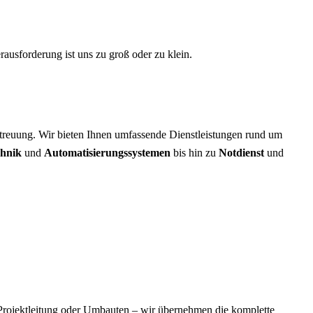
rausforderung ist uns zu groß oder zu klein.
treuung. Wir bieten Ihnen umfassende Dienstleistungen rund um
chnik
und
Automatisierungssystemen
bis hin zu
Notdienst
und
 Projektleitung oder Umbauten – wir übernehmen die komplette